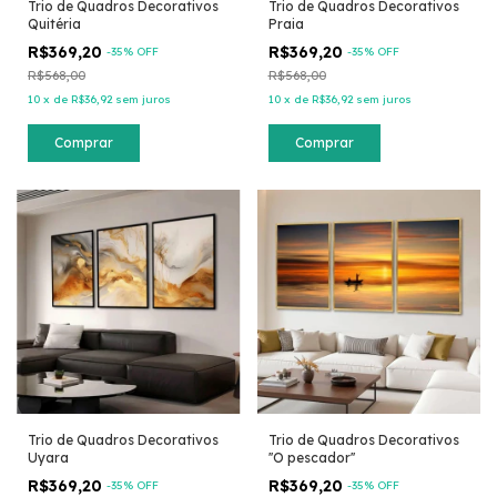
Trio de Quadros Decorativos
Trio de Quadros Decorativos
Quitéria
Praia
R$369,20
R$369,20
-
35
% OFF
-
35
% OFF
R$568,00
R$568,00
10
x
de
R$36,92
sem juros
10
x
de
R$36,92
sem juros
Comprar
Comprar
Trio de Quadros Decorativos
Trio de Quadros Decorativos
Uyara
''O pescador''
R$369,20
R$369,20
-
35
% OFF
-
35
% OFF