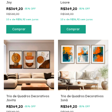
Joy
Louve
R$369,20
R$369,20
-
35
% OFF
-
35
% OFF
R$568,00
R$568,00
10
x
de
R$36,92
sem juros
10
x
de
R$36,92
sem juros
Comprar
Comprar
Trio de Quadros Decorativos
Trio de Quadros Decorativos
Jovita
Ioná
R$369,20
R$369,20
-
35
% OFF
-
35
% OFF
R$568,00
R$568,00