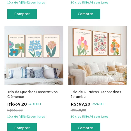
10
x
de
R$36,92
sem juros
10
x
de
R$36,92
sem juros
Comprar
Comprar
Trio de Quadros Decorativos
Trio de Quadros Decorativos
Clémence
Istambul
R$369,20
R$369,20
-
35
% OFF
-
35
% OFF
R$568,00
R$568,00
10
x
de
R$36,92
sem juros
10
x
de
R$36,92
sem juros
Comprar
Comprar