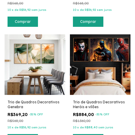
R$568,00
R$568,00
10
x
de
R$36,92
sem juros
10
x
de
R$36,92
sem juros
Comprar
Comprar
Trio de Quadros Decorativos
Trio de Quadros Decorativos
Genebra
Heróis e vilões
R$369,20
R$884,00
-
35
% OFF
-
35
% OFF
R$568,00
R$1.360,00
10
x
de
R$36,92
sem juros
10
x
de
R$88,40
sem juros