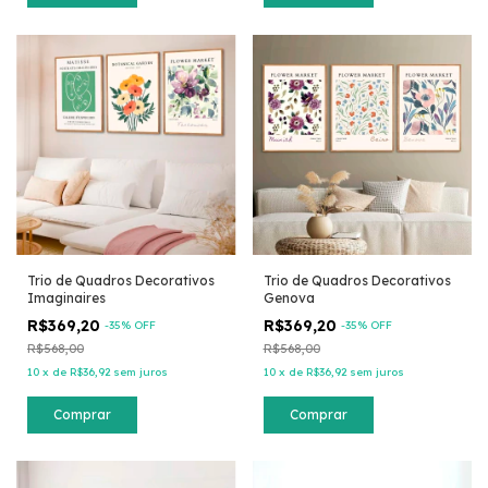
Trio de Quadros Decorativos
Trio de Quadros Decorativos
Imaginaires
Genova
R$369,20
R$369,20
-
35
% OFF
-
35
% OFF
R$568,00
R$568,00
10
x
de
R$36,92
sem juros
10
x
de
R$36,92
sem juros
Comprar
Comprar