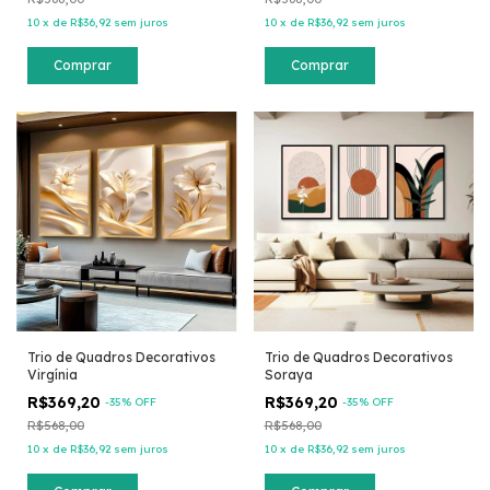
10
x
de
R$36,92
sem juros
10
x
de
R$36,92
sem juros
Comprar
Comprar
Trio de Quadros Decorativos
Trio de Quadros Decorativos
Virgínia
Soraya
R$369,20
R$369,20
-
35
% OFF
-
35
% OFF
R$568,00
R$568,00
10
x
de
R$36,92
sem juros
10
x
de
R$36,92
sem juros