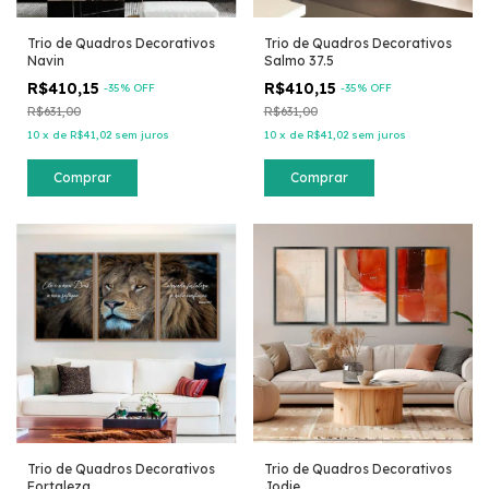
Trio de Quadros Decorativos
Trio de Quadros Decorativos
Navin
Salmo 37.5
R$410,15
R$410,15
-
35
% OFF
-
35
% OFF
R$631,00
R$631,00
10
x
de
R$41,02
sem juros
10
x
de
R$41,02
sem juros
Comprar
Comprar
Trio de Quadros Decorativos
Trio de Quadros Decorativos
Fortaleza
Jodie