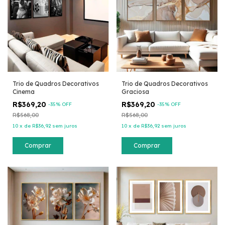
Trio de Quadros Decorativos
Trio de Quadros Decorativos
Cinema
Graciosa
R$369,20
R$369,20
-
35
% OFF
-
35
% OFF
R$568,00
R$568,00
10
x
de
R$36,92
sem juros
10
x
de
R$36,92
sem juros
Comprar
Comprar