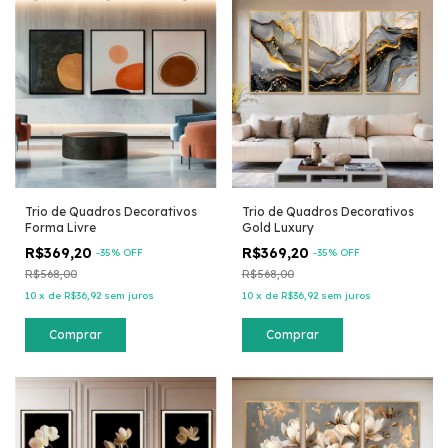
Trio de Quadros Decorativos
Trio de Quadros Decorativos
Forma Livre
Gold Luxury
R$369,20
R$369,20
-
35
% OFF
-
35
% OFF
R$568,00
R$568,00
10
x
de
R$36,92
sem juros
10
x
de
R$36,92
sem juros
Comprar
Comprar