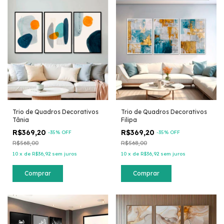
Trio de Quadros Decorativos
Trio de Quadros Decorativos
Tânia
Filipa
R$369,20
R$369,20
-
35
% OFF
-
35
% OFF
R$568,00
R$568,00
10
x
de
R$36,92
sem juros
10
x
de
R$36,92
sem juros
Comprar
Comprar