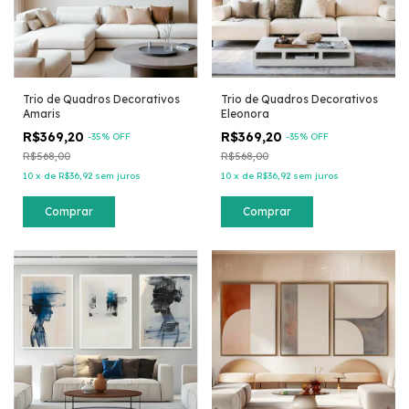
Trio de Quadros Decorativos
Trio de Quadros Decorativos
Amaris
Eleonora
R$369,20
R$369,20
-
35
% OFF
-
35
% OFF
R$568,00
R$568,00
10
x
de
R$36,92
sem juros
10
x
de
R$36,92
sem juros
Comprar
Comprar