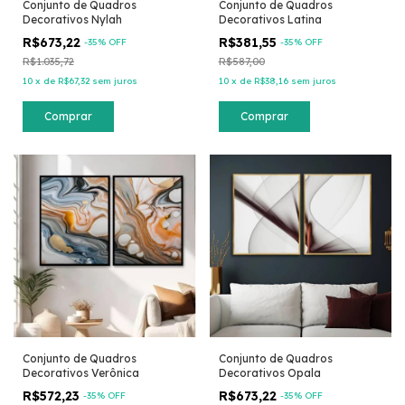
Conjunto de Quadros
Conjunto de Quadros
Decorativos Nylah
Decorativos Latina
R$673,22
R$381,55
-
35
% OFF
-
35
% OFF
R$1.035,72
R$587,00
10
x
de
R$67,32
sem juros
10
x
de
R$38,16
sem juros
Comprar
Comprar
Conjunto de Quadros
Conjunto de Quadros
Decorativos Verônica
Decorativos Opala
R$572,23
R$673,22
-
35
% OFF
-
35
% OFF