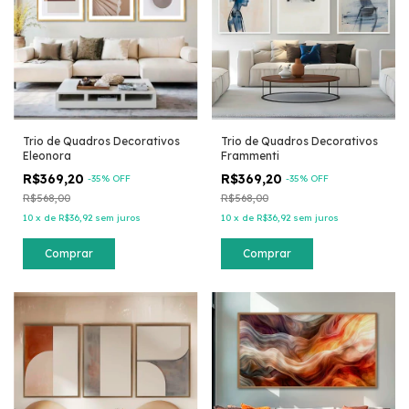
Trio de Quadros Decorativos
Trio de Quadros Decorativos
Eleonora
Frammenti
R$369,20
R$369,20
-
35
% OFF
-
35
% OFF
R$568,00
R$568,00
10
x
de
R$36,92
sem juros
10
x
de
R$36,92
sem juros
Comprar
Comprar