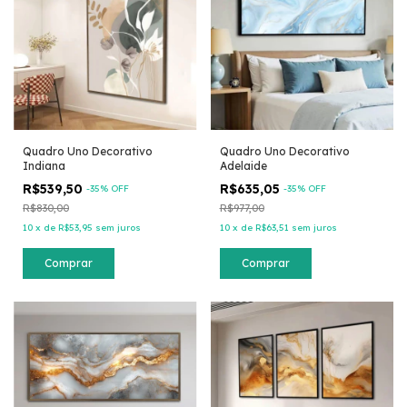
Quadro Uno Decorativo
Quadro Uno Decorativo
Indiana
Adelaide
R$539,50
R$635,05
-
35
% OFF
-
35
% OFF
R$830,00
R$977,00
10
x
de
R$53,95
sem juros
10
x
de
R$63,51
sem juros
Comprar
Comprar