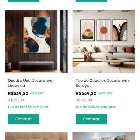
Quadro Uno Decorativo
Trio de Quadros Decorativos
Ludovica
Soraya
R$539,50
R$369,20
-
35
% OFF
-
35
% OFF
R$830,00
R$568,00
10
x
de
R$53,95
sem juros
10
x
de
R$36,92
sem juros
Comprar
Comprar