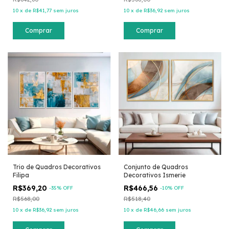
10
x
de
R$41,77
sem juros
10
x
de
R$36,92
sem juros
Comprar
Comprar
Trio de Quadros Decorativos
Conjunto de Quadros
Filipa
Decorativos Ismerie
R$369,20
R$466,56
-
35
% OFF
-
10
% OFF
R$568,00
R$518,40
10
x
de
R$36,92
sem juros
10
x
de
R$46,66
sem juros