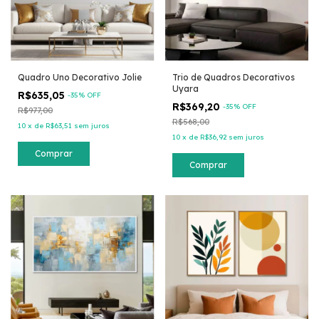
Quadro Uno Decorativo Jolie
Trio de Quadros Decorativos
Uyara
R$635,05
-
35
% OFF
R$369,20
-
35
% OFF
R$977,00
R$568,00
10
x
de
R$63,51
sem juros
10
x
de
R$36,92
sem juros
Comprar
Comprar