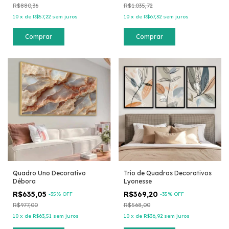
R$880,36
R$1.035,72
10
x
de
R$57,22
sem juros
10
x
de
R$67,32
sem juros
Comprar
Comprar
Quadro Uno Decorativo
Trio de Quadros Decorativos
Débora
Lyonesse
R$635,05
R$369,20
-
35
% OFF
-
35
% OFF
R$977,00
R$568,00
10
x
de
R$63,51
sem juros
10
x
de
R$36,92
sem juros