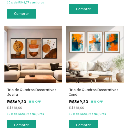
10
x
de
R$41,77
sem juros
Comprar
Comprar
Trio de Quadros Decorativos
Trio de Quadros Decorativos
Jovita
Ioná
R$369,20
R$369,20
-
35
% OFF
-
35
% OFF
R$568,00
R$568,00
10
x
de
R$36,92
sem juros
10
x
de
R$36,92
sem juros
Comprar
Comprar