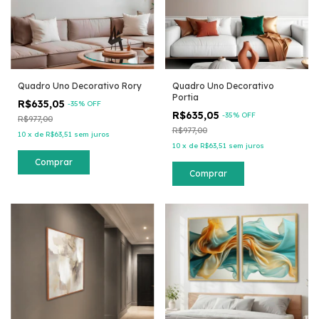
Quadro Uno Decorativo Rory
Quadro Uno Decorativo
Portia
R$635,05
-
35
% OFF
R$635,05
-
35
% OFF
R$977,00
R$977,00
10
x
de
R$63,51
sem juros
10
x
de
R$63,51
sem juros
Comprar
Comprar