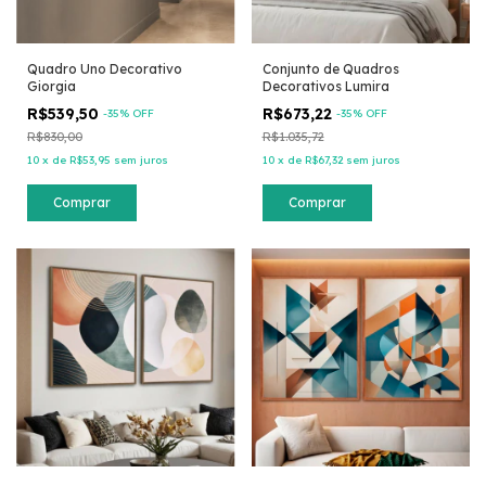
Quadro Uno Decorativo
Conjunto de Quadros
Giorgia
Decorativos Lumira
R$539,50
R$673,22
-
35
% OFF
-
35
% OFF
R$830,00
R$1.035,72
10
x
de
R$53,95
sem juros
10
x
de
R$67,32
sem juros
Comprar
Comprar