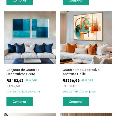
Comprar
Comprar
Conjunto de Quadros
Quadro Uno Decorativo
Decorativos Greta
Abstrato Hallie
R$482,63
R$336,96
-
35
% OFF
-
35
% OFF
R$742,50
R$518,40
10
x
de
R$48,26
sem juros
10
x
de
R$33,70
sem juros
Comprar
Comprar