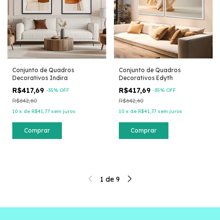
Conjunto de Quadros
Conjunto de Quadros
Decorativos Indira
Decorativos Edyth
R$417,69
R$417,69
-
35
% OFF
-
35
% OFF
R$642,60
R$642,60
10
x
de
R$41,77
sem juros
10
x
de
R$41,77
sem juros
Comprar
Comprar
1
de
9