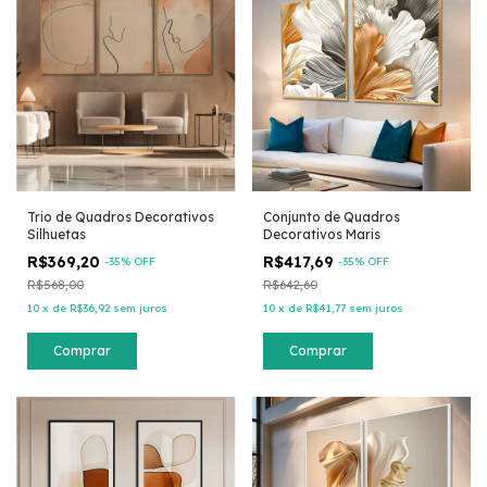
Trio de Quadros Decorativos
Conjunto de Quadros
Silhuetas
Decorativos Maris
R$369,20
R$417,69
-
35
% OFF
-
35
% OFF
R$568,00
R$642,60
10
x
de
R$36,92
sem juros
10
x
de
R$41,77
sem juros
Comprar
Comprar