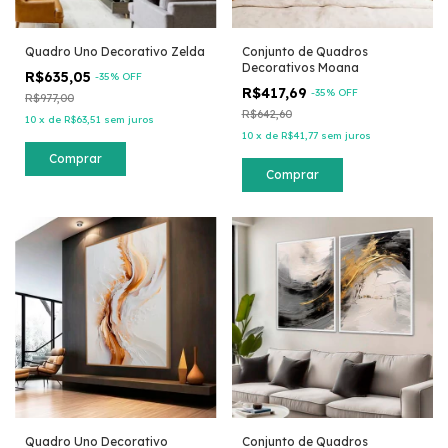
Quadro Uno Decorativo Zelda
Conjunto de Quadros
Decorativos Moana
R$635,05
-
35
% OFF
R$417,69
-
35
% OFF
R$977,00
R$642,60
10
x
de
R$63,51
sem juros
10
x
de
R$41,77
sem juros
Comprar
Comprar
Quadro Uno Decorativo
Conjunto de Quadros