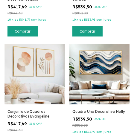
R$417,69
R$539,50
-
35
% OFF
-
35
% OFF
R$642,60
R$830,00
10
x
de
R$41,77
sem juros
10
x
de
R$53,95
sem juros
Comprar
Comprar
Conjunto de Quadros
Quadro Uno Decorativo Holly
Decorativos Evangeline
R$539,50
-
35
% OFF
R$417,69
-
35
% OFF
R$830,00
R$642,60
10
x
de
R$53,95
sem juros