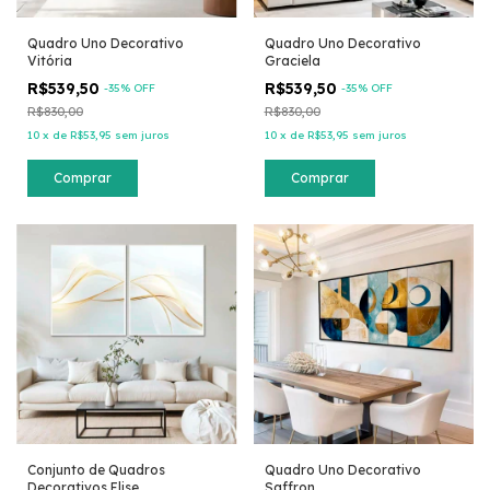
Quadro Uno Decorativo
Quadro Uno Decorativo
Vitória
Graciela
R$539,50
R$539,50
-
35
% OFF
-
35
% OFF
R$830,00
R$830,00
10
x
de
R$53,95
sem juros
10
x
de
R$53,95
sem juros
Comprar
Comprar
Conjunto de Quadros
Quadro Uno Decorativo
Decorativos Elise
Saffron