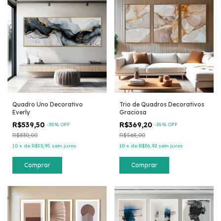
Quadro Uno Decorativo
Trio de Quadros Decorativos
Everly
Graciosa
R$539,50
R$369,20
-
35
% OFF
-
35
% OFF
R$830,00
R$568,00
10
x
de
R$53,95
sem juros
10
x
de
R$36,92
sem juros
Comprar
Comprar