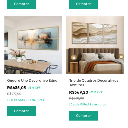
Comprar
Comprar
Quadro Uno Decorativo Edna
Trio de Quadros Decorativos
Texturas
R$635,05
-
35
% OFF
R$369,20
-
35
% OFF
R$977,00
R$568,00
10
x
de
R$63,51
sem juros
10
x
de
R$36,92
sem juros
Comprar
Comprar