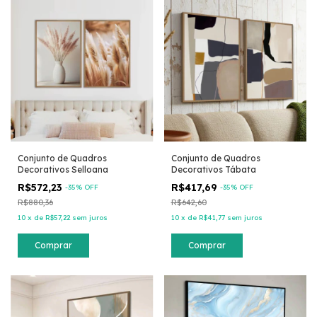
Conjunto de Quadros
Conjunto de Quadros
Decorativos Selloana
Decorativos Tábata
R$572,23
R$417,69
-
35
% OFF
-
35
% OFF
R$880,36
R$642,60
10
x
de
R$57,22
sem juros
10
x
de
R$41,77
sem juros
Comprar
Comprar