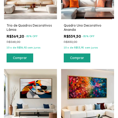
Trio de Quadros Decorativos
Quadro Uno Decorativo
Lâmia
Ananda
R$369,20
R$539,50
-
35
% OFF
-
35
% OFF
R$568,00
R$830,00
10
x
de
R$36,92
sem juros
10
x
de
R$53,95
sem juros
Comprar
Comprar