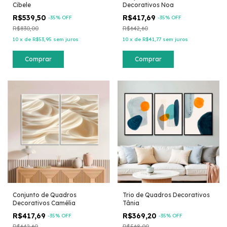
Cibele
Decorativos Noa
R$539,50
R$417,69
-
35
% OFF
-
35
% OFF
R$830,00
R$642,60
10
x
de
R$53,95
sem juros
10
x
de
R$41,77
sem juros
Comprar
Comprar
Conjunto de Quadros
Trio de Quadros Decorativos
Decorativos Camélia
Tânia
R$417,69
R$369,20
-
35
% OFF
-
35
% OFF
R$642,60
R$568,00