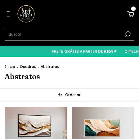
0
FRETE GRÁTIS A PARTIR DE R$599
O MELHOR PREÇO DO 
Início
.
Quadros
.
Abstratos
Abstratos
Ordenar