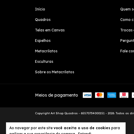
Início
Quem s
Quadros
Como c
Telas em Canvas
Trocas 
Espelhos
Pergunt
Metacrilatos
Fale co
Esculturas
Sobre os Metacrilatos
Meios de pagamento
Copyright Art Shop Quadros - 65570734000151 - 2026. Todos os dir
Ao navegar por este site
você aceita o uso de cookies
para
agilizar a sua experiência de compra.
Entendi