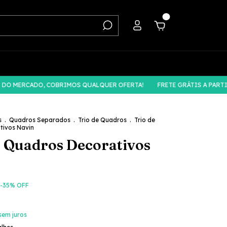
0
RCADO, COBRIMOS QUALQUER OFERTA!
FRETE GRÁTIS A PARTIR DE R
s
.
Quadros Separados
.
Trio de Quadros
.
Trio de
tivos Navin
e Quadros Decorativos
-
35
% OFF
sem juros