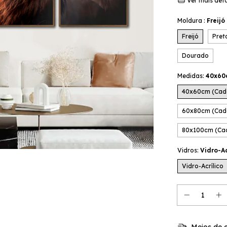
Ver mais det
Moldura :
Freijó
Freijó
Pret
Dourado
Medidas:
40x60
40x60cm (Cad
60x80cm (Cad
80x100cm (Ca
Vidros:
Vidro-Ac
Vidro-Acrílico