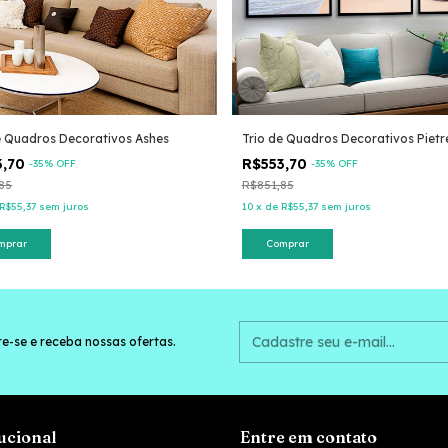
e Quadros Decorativos Ashes
Trio de Quadros Decorativos Pietr
3,70
R$553,70
-
35
% OFF
-
35
% OFF
85
R$851,85
R$55,37
sem juros
10
x
de
R$55,37
sem juros
mprar
Comprar
e-se e receba nossas ofertas.
tucional
Entre em contato