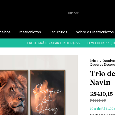
pelhos
Metacrilatos
Esculturas
Sobre os Metacrilatos
FRETE GRÁTIS A PARTIR DE R$599
O MELHOR PREÇO DO ME
Início
.
Quadro
Quadros Decora
Trio d
Navin
R$410,15
R$631,00
10
x de
R$41,02