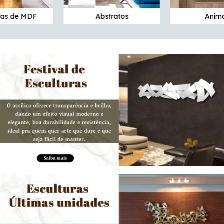
uras de MDF
Abstratos
Anim