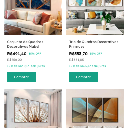
Conjunto de Quadros
Trio de Quadros Decorativos
Decorativos Mabel
Primrose
R$491,40
R$553,70
-
35
% OFF
-
35
% OFF
R$756,00
R$851,85
10
x
de
R$49,14
sem juros
10
x
de
R$55,37
sem juros
Comprar
Comprar