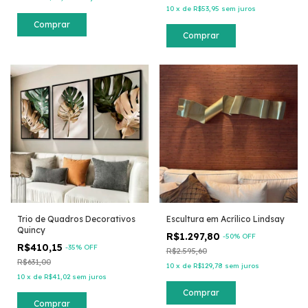
10
x
de
R$53,95
sem juros
Comprar
Comprar
Trio de Quadros Decorativos
Escultura em Acrílico Lindsay
Quincy
R$1.297,80
-
50
% OFF
R$410,15
-
35
% OFF
R$2.595,60
R$631,00
10
x
de
R$129,78
sem juros
10
x
de
R$41,02
sem juros
Comprar
Comprar