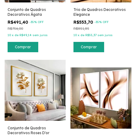
Conjunto de Quadros
Trio de Quadros Decorativos
Decorativos Ágata
Elegance
R$491,40
R$553,70
-
35
% OFF
-
35
% OFF
R$756,00
R$851,85
10
x
de
R$49,14
sem juros
10
x
de
R$55,37
sem juros
Comprar
Comprar
Conjunto de Quadros
Decorativos Roses D'or