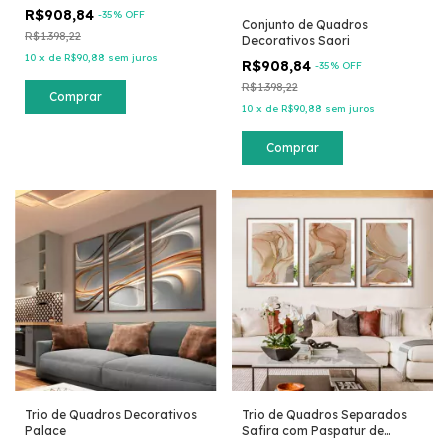
R$908,84
-
35
% OFF
Conjunto de Quadros
R$1.398,22
Decorativos Saori
10
x
de
R$90,88
sem juros
R$908,84
-
35
% OFF
R$1.398,22
Comprar
10
x
de
R$90,88
sem juros
Comprar
Trio de Quadros Decorativos
Trio de Quadros Separados
Palace
Safira com Paspatur de
Espelho