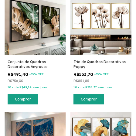
Conjunto de Quadros
Trio de Quadros Decorativos
Decorativos Anyrouse
Poppy
R$491,40
R$553,70
-
35
% OFF
-
35
% OFF
R$756,00
R$851,85
10
x
de
R$49,14
sem juros
10
x
de
R$55,37
sem juros
Comprar
Comprar