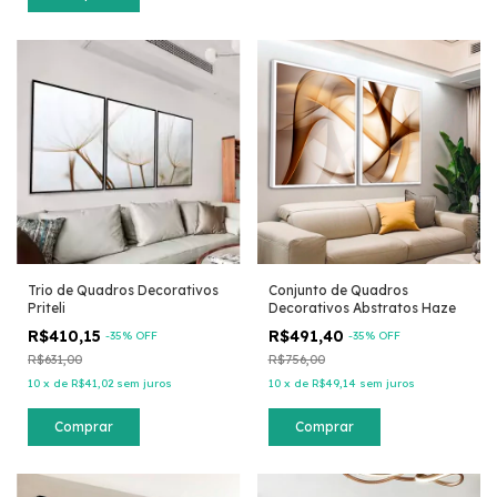
Trio de Quadros Decorativos
Conjunto de Quadros
Priteli
Decorativos Abstratos Haze
R$410,15
R$491,40
-
35
% OFF
-
35
% OFF
R$631,00
R$756,00
10
x
de
R$41,02
sem juros
10
x
de
R$49,14
sem juros
Comprar
Comprar