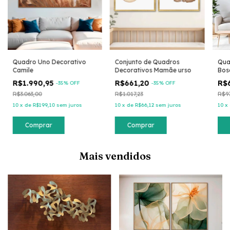
Quadro Uno Decorativo
Conjunto de Quadros
Qua
Camile
Decorativos Mamãe urso
Bos
R$1.990,95
R$661,20
R$
-
35
% OFF
-
35
% OFF
R$3.063,00
R$1.017,23
R$97
10
x
de
R$199,10
sem juros
10
x
de
R$66,12
sem juros
10
x
Comprar
Comprar
Mais vendidos