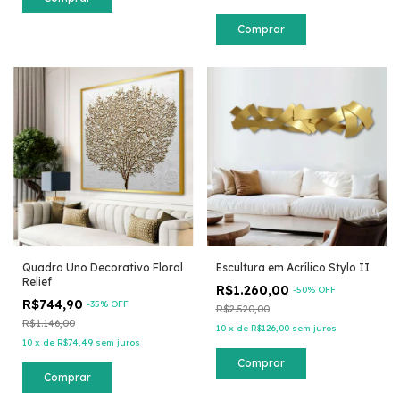
Comprar
Quadro Uno Decorativo Floral
Escultura em Acrílico Stylo II
Relief
R$1.260,00
-
50
% OFF
R$744,90
-
35
% OFF
R$2.520,00
R$1.146,00
10
x
de
R$126,00
sem juros
10
x
de
R$74,49
sem juros
Comprar
Comprar