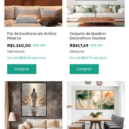
Par de Esculturas em Acrílico
Conjunto de Quadros
Minerva
Decorativos Yasmine
R$1.260,00
R$417,69
-
50
% OFF
-
35
% OFF
R$2.520,00
R$642,60
10
x
de
R$126,00
sem juros
10
x
de
R$41,77
sem juros
Comprar
Comprar