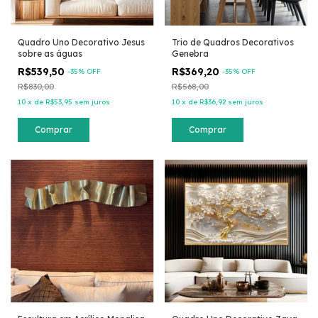
Quadro Uno Decorativo Jesus
Trio de Quadros Decorativos
sobre as águas
Genebra
R$539,50
R$369,20
-
35
% OFF
-
35
% OFF
R$830,00
R$568,00
10
x
de
R$53,95
sem juros
10
x
de
R$36,92
sem juros
Comprar
Comprar