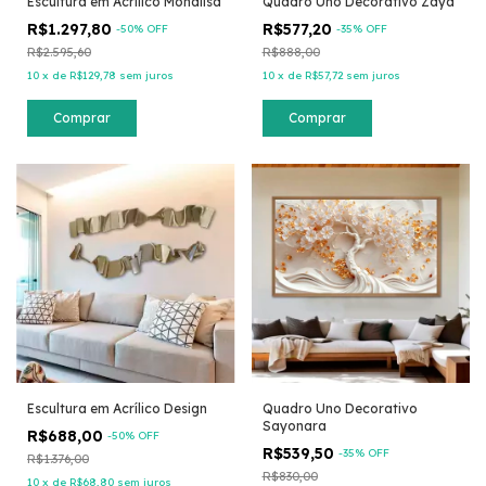
Escultura em Acrílico Monalisa
Quadro Uno Decorativo Zaya
R$1.297,80
R$577,20
-
50
% OFF
-
35
% OFF
R$2.595,60
R$888,00
10
x
de
R$129,78
sem juros
10
x
de
R$57,72
sem juros
Comprar
Comprar
Escultura em Acrílico Design
Quadro Uno Decorativo
Sayonara
R$688,00
-
50
% OFF
R$539,50
-
35
% OFF
R$1.376,00
R$830,00
10
x
de
R$68,80
sem juros