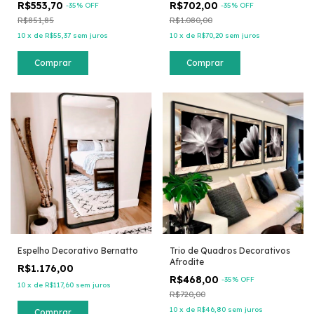
R$553,70
R$702,00
-
35
% OFF
-
35
% OFF
R$851,85
R$1.080,00
10
x
de
R$55,37
sem juros
10
x
de
R$70,20
sem juros
Comprar
Comprar
Espelho Decorativo Bernatto
Trio de Quadros Decorativos
Afrodite
R$1.176,00
R$468,00
-
35
% OFF
10
x
de
R$117,60
sem juros
R$720,00
10
x
de
R$46,80
sem juros
Comprar