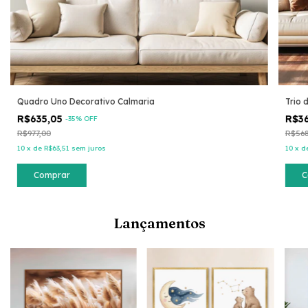
Quadro Uno Decorativo Calmaria
Trio 
R$635,05
R$3
-
35
% OFF
R$977,00
R$568
10
x
de
R$63,51
sem juros
10
x
d
Comprar
C
Lançamentos