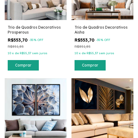
Trio de Quadros Decorativos
Trio de Quadros Decorativos
Prosperous
Aisha
R$553,70
R$553,70
-
35
% OFF
-
35
% OFF
R$851,85
R$851,85
10
x
de
R$55,37
sem juros
10
x
de
R$55,37
sem juros
Comprar
Comprar