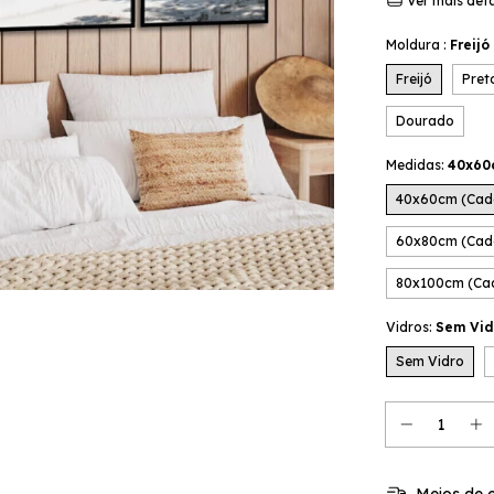
Ver mais det
Moldura :
Freijó
Freijó
Pret
Dourado
Medidas:
40x60
40x60cm (Cad
60x80cm (Cad
80x100cm (Ca
Vidros:
Sem Vid
Sem Vidro