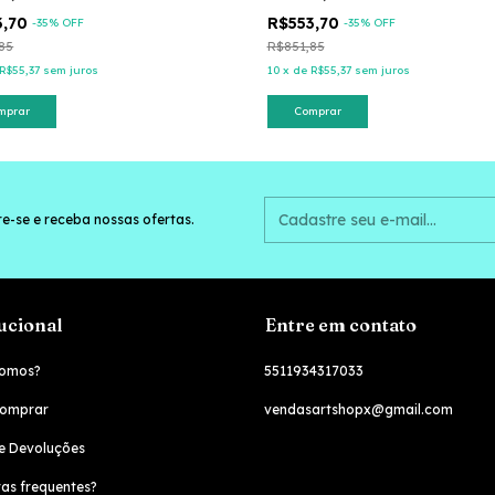
3,70
R$553,70
-
35
% OFF
-
35
% OFF
85
R$851,85
R$55,37
sem juros
10
x
de
R$55,37
sem juros
mprar
Comprar
e-se e receba nossas ofertas.
tucional
Entre em contato
omos?
5511934317033
omprar
vendasartshopx@gmail.com
e Devoluções
as frequentes?