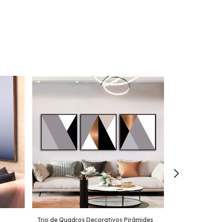
Trio de Quadros Decorativos Pirâmides
Trio de Quadro