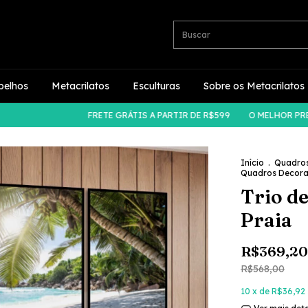
pelhos
Metacrilatos
Esculturas
Sobre os Metacrilatos
FRETE GRÁTIS A PARTIR DE R$599
O MELHOR PREÇO DO
Início
.
Quadro
Quadros Decorat
Trio d
Praia
R$369,20
R$568,00
10
x de
R$36,92