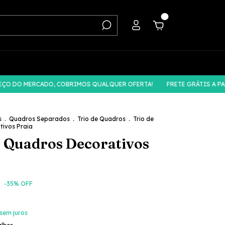
0
 MERCADO, COBRIMOS QUALQUER OFERTA!
FRETE GRÁTIS A PARTIR D
s
.
Quadros Separados
.
Trio de Quadros
.
Trio de
ivos Praia
e Quadros Decorativos
-
35
% OFF
sem juros