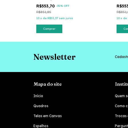
R$553,70
R$55
-
35
% OFF
R$851,85
R$851,
10
x
de
R$55,37
sem juros
10
x
de
Comprar
Co
Newsletter
Cadastr
Mapa do site
Insti
Início
Quem s
Quadros
Como c
Telas em Canvas
Trocas 
Espelhos
Pergunt