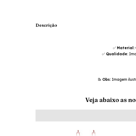
Descrição
✅
Material:
✅
Qualidade:
Imag
📝
Obs:
Imagem ilustr
Veja abaixo as n