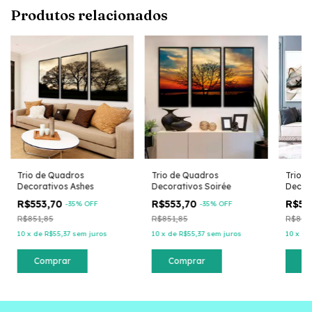
Produtos relacionados
Trio de Quadros
Trio de Quadros
Trio 
Decorativos Ashes
Decorativos Soirée
Decora
R$553,70
R$553,70
R$55
-
35
% OFF
-
35
% OFF
R$851,85
R$851,85
R$851
10
x
de
R$55,37
sem juros
10
x
de
R$55,37
sem juros
10
x
d
Comprar
Comprar
C