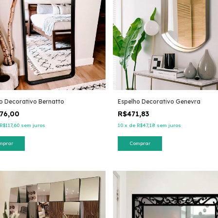
o Decorativo Bernatto
Espelho Decorativo Genevra
176,00
R$471,83
R$117,60
sem juros
10
x
de
R$47,18
sem juros
mprar
Comprar