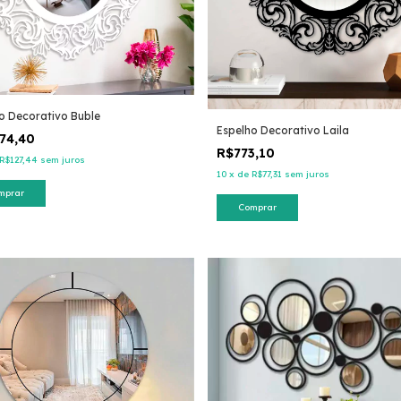
o Decorativo Buble
Espelho Decorativo Laila
74,40
R$773,10
R$127,44
sem juros
10
x
de
R$77,31
sem juros
mprar
Comprar