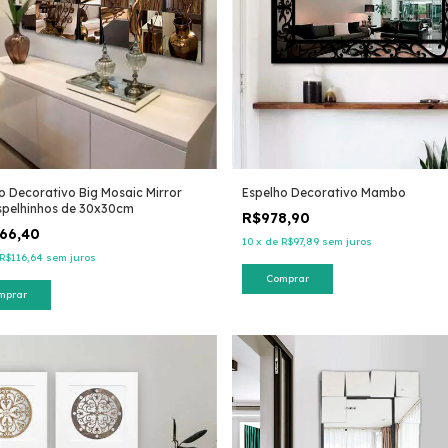
o Decorativo Big Mosaic Mirror
Espelho Decorativo Mambo
spelhinhos de 30x30cm
R$978,90
166,40
10
x
de
R$97,89
sem juros
R$116,64
sem juros
Comprar
mprar