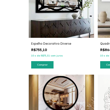
Espelho Decorativo Diverse
Quadr
R$755,10
R$86
10
x
de
R$75,51
sem juros
10
x
de
Comprar
Co