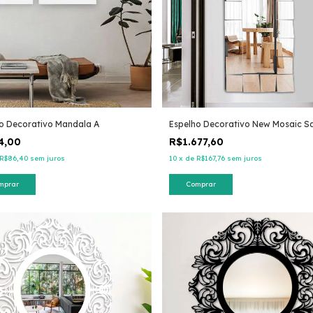
o Decorativo Mandala A
Espelho Decorativo New Mosaic S
4,00
R$1.677,60
R$86,40
sem juros
10
x
de
R$167,76
sem juros
mprar
Comprar