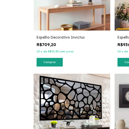
Espelho Decorativo Invictus
Espelh
R$709,20
R$93
10
x
de
R$70,92
sem juros
10
x
de
Comprar
Co