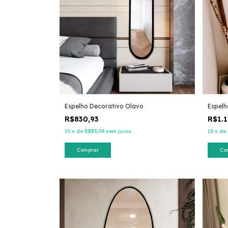
Espelho Decorativo Olavo
Espelh
R$830,93
R$1.
10
x
de
R$83,09
sem juros
10
x
de
Comprar
Co