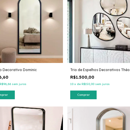
o Decorativo Dominic
Trio de Espelhos Decorativos Théo
6,60
R$1.500,00
R$96,66
sem juros
10
x
de
R$150,00
sem juros
mprar
Comprar