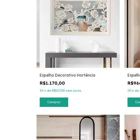
Espelho Decorativo Hortência
Espelh
R$1.170,00
R$96
10
x
de
R$117,00
sem juros
10
x
de
Comprar
Co