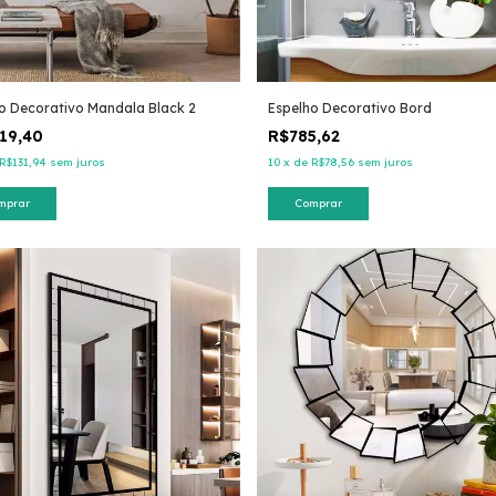
 Decorativo Mandala Black 2
Espelho Decorativo Bord
19,40
R$785,62
R$131,94
sem juros
10
x
de
R$78,56
sem juros
mprar
Comprar