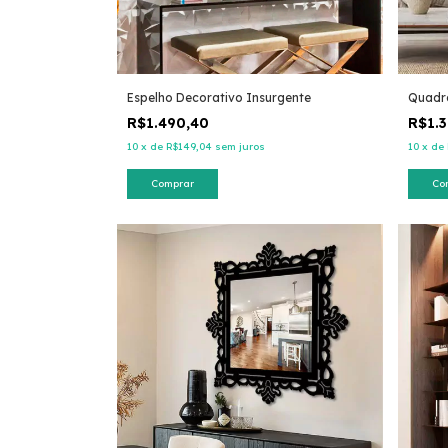
Espelho Decorativo Insurgente
Quadro
R$1.490,40
R$1.3
10
x
de
R$149,04
sem juros
10
x
de
Comprar
Co