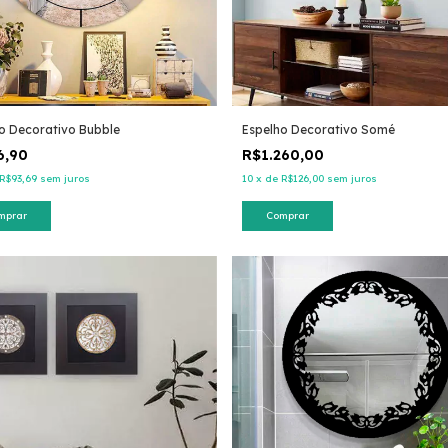
o Decorativo Bubble
Espelho Decorativo Somé
6,90
R$1.260,00
R$93,69
sem juros
10
x
de
R$126,00
sem juros
mprar
Comprar