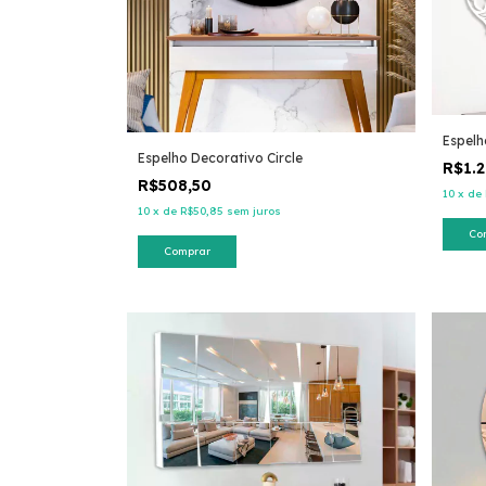
Espelh
Espelho Decorativo Circle
R$1.2
R$508,50
10
x
de
10
x
de
R$50,85
sem juros
Co
Comprar