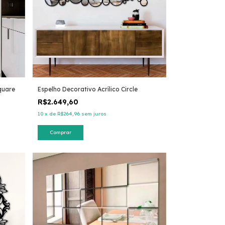
quare
Espelho Decorativo Acrílico Circle
R$2.649,60
10
x
de
R$264,96
sem juros
Comprar