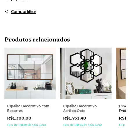
Compartilhar
Produtos relacionados
Espelho Decorativo com
Espelho Decorativo
Espel
Recortes
Acrílico Octa
Evidên
R$1.300,00
R$1.931,40
R$1.3
10
x
de
R$130,00
sem juros
10
x
de
R$193,14
sem juros
10
x
d