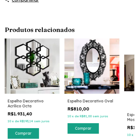
Produtos relacionados
Espelho Decorativo
Espelho Decorativo Oval
Acrílico Octa
R$810,00
R$1.931,40
Espelh
10
x
de
R$81,00
sem juros
Mosai
10
x
de
R$193,14
sem juros
espel
R$1.
Comprar
Comprar
10
x
d