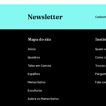
Newsletter
Cadastr
Mapa do site
Insti
Início
Quem s
Quadros
Como c
Telas em Canvas
Trocas 
Espelhos
Pergunt
Metacrilatos
Fale co
Esculturas
Sobre os Metacrilatos