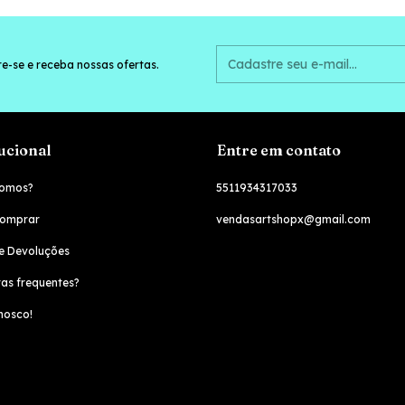
e-se e receba nossas ofertas.
tucional
Entre em contato
omos?
5511934317033
omprar
vendasartshopx@gmail.com
e Devoluções
as frequentes?
nosco!