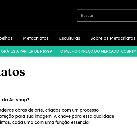
pelhos
Metacrilatos
Esculturas
Sobre os Metacrilatos
TIS A PARTIR DE R$599
O MELHOR PREÇO DO MERCADO, COBRIMOS 
latos
o da Artshop?
deiras obras de arte, criados com um processo
proteção para sua imagem. A chave para essa qualidade
stintas, cada uma com uma função essencial: