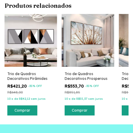
Produtos relacionados
Trio de Quadros
Trio de Quadros
Trio 
Decorativos Pirâmides
Decorativos Prosperous
Decor
R$421,20
R$553,70
R$55
-
35
% OFF
-
35
% OFF
R$648,00
R$851,85
R$851
10
x
de
R$42,12
sem juros
10
x
de
R$55,37
sem juros
10
x
d
Comprar
Comprar
C