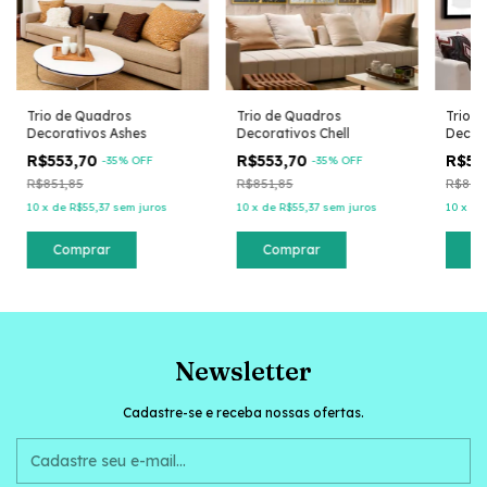
Trio de Quadros
Trio de Quadros
Trio 
Decorativos Ashes
Decorativos Chell
Decor
R$553,70
R$553,70
R$55
-
35
% OFF
-
35
% OFF
R$851,85
R$851,85
R$851
10
x
de
R$55,37
sem juros
10
x
de
R$55,37
sem juros
10
x
d
Comprar
Comprar
C
Newsletter
Cadastre-se e receba nossas ofertas.