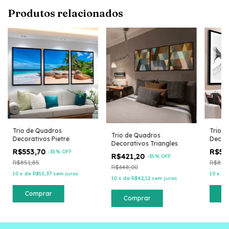
Produtos relacionados
Trio de Quadros
Trio 
Trio de Quadros
Decorativos Pietre
Decor
Decorativos Triangles
R$553,70
R$55
-
35
% OFF
R$421,20
-
35
% OFF
R$851,85
R$851
R$648,00
10
x
de
R$55,37
sem juros
10
x
d
10
x
de
R$42,12
sem juros
Comprar
C
Comprar