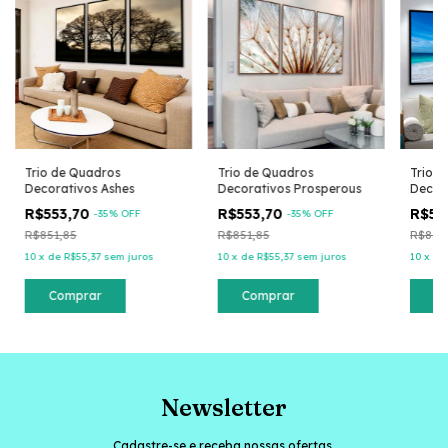
Trio de Quadros
Trio de Quadros
Trio 
Decorativos Ashes
Decorativos Prosperous
Decora
R$553,70
R$553,70
R$55
-
35
% OFF
-
35
% OFF
R$851,85
R$851,85
R$851
10
x
de
R$55,37
sem juros
10
x
de
R$55,37
sem juros
10
x
d
Comprar
Comprar
C
Newsletter
Cadastre-se e receba nossas ofertas.