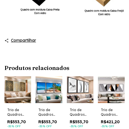
Compartilhar
Produtos relacionados
Trio de
Trio de
Trio de
Trio de
Quadros
Quadros
Quadros
Quadros
Decorativos
Decorativos
Decorativos
Decorativos
R$553,70
R$553,70
R$553,70
R$421,20
Chell
Pietre
Fumaças
Pirâmides
-
35
% OFF
-
35
% OFF
-
35
% OFF
-
35
% OFF