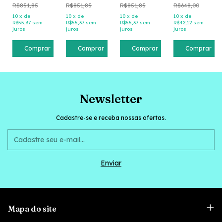
R$851,85
R$851,85
R$851,85
R$648,00
10
x
de
10
x
de
10
x
de
10
x
de
R$55,37
sem
R$55,37
sem
R$55,37
sem
R$42,12
sem
juros
juros
juros
juros
Comprar
Comprar
Comprar
Comprar
Newsletter
Cadastre-se e receba nossas ofertas.
Mapa do site