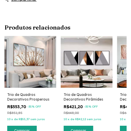
Produtos relacionados
Trio de Quadros
Trio de Quadros
Trio 
Decorativos Prosperous
Decorativos Pirâmides
Decora
R$553,70
R$421,20
R$42
-
35
% OFF
-
35
% OFF
R$851,85
R$648,00
R$648
10
x
de
R$55,37
sem juros
10
x
de
R$42,12
sem juros
10
x
d
Comprar
Comprar
C