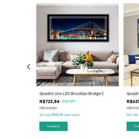
e Modéle
Quadro Uno LED Brooklyn Bridge C
Quadr
R$723,84
R$63
-
35
% OFF
R$1.113,60
R$977,
10
x
de
R$72,38
sem juros
10
x
de
Comprar
Co