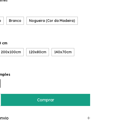
alhes
o
Branco
Nogueira (Cor da Madeira)
0 cm
200x100cm
120x80cm
140x70cm
imples
nvio