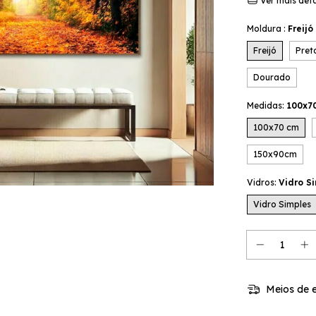
Ver mais det
Moldura :
Freijó
Freijó
Pret
Dourado
Medidas:
100x7
100x70 cm
150x90cm
Vidros:
Vidro S
Vidro Simples
Meios de e