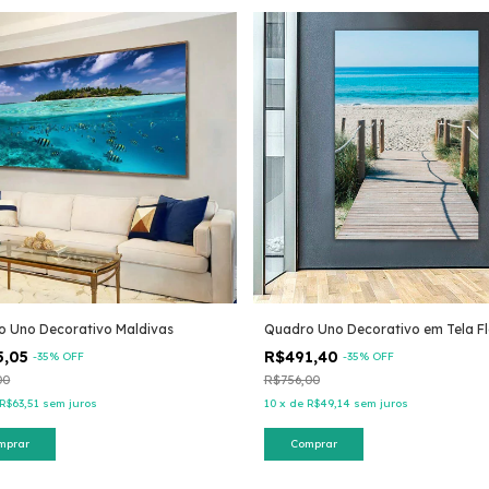
o Uno Decorativo Maldivas
Quadro Uno Decorativo em Tela Fl
5,05
R$491,40
-
35
% OFF
-
35
% OFF
00
R$756,00
R$63,51
sem juros
10
x
de
R$49,14
sem juros
mprar
Comprar