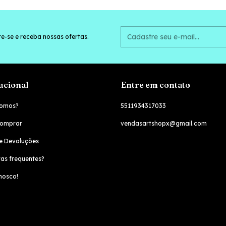
e-se e receba nossas ofertas.
tucional
Entre em contato
omos?
5511934317033
omprar
vendasartshopx@gmail.com
e Devoluções
as frequentes?
nosco!