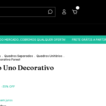
0
ERCADO, COBRIMOS QUALQUER OFERTA!
FRETE GRÁTIS A PARTIR DE 
s
.
Quadros Separados
.
Quadros Unitários
.
orativo Forest
 Uno Decorativo
-
35
% OFF
sem juros