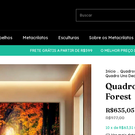
pelhos
Metacrilatos
Esculturas
Sobre os Metacrilatos
FRETE GRÁTIS A PARTIR DE R$599
O MELHOR PREÇO DO M
Início
.
Quadro
Quadro Uno Dec
Quadro
Forest
R$635,05
R$977,00
10
x de
R$63,51