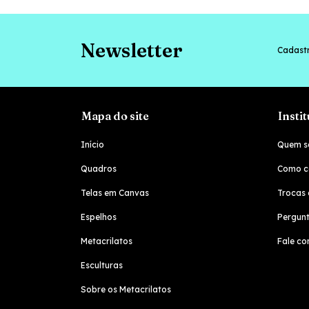
Newsletter
Cadastr
Mapa do site
Insti
Início
Quem s
Quadros
Como c
Telas em Canvas
Trocas 
Espelhos
Pergunt
Metacrilatos
Fale co
Esculturas
Sobre os Metacrilatos