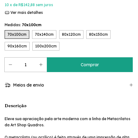
10
x de
R$142,88
sem juros
Ver mais detalhes
Medidas:
70x100cm
70x100cm
70x140cm
80x120cm
80x150cm
90x160cm
100x200cm
Meios de envio
Descrição
Eleve sua apreciação pela arte moderna com a linha de Metacrilatos
da Art Shop Quadros.
O metacrilato (ou acrílico) é feito através de uma impressão de alta