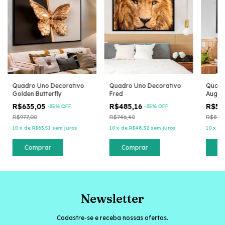
Quadro Uno Decorativo
Quadro Uno Decorativo
Quadr
Golden Butterfly
Fred
Augus
R$635,05
R$485,16
R$57
-
35
% OFF
-
35
% OFF
R$977,00
R$746,40
R$888
10
x
de
R$63,51
sem juros
10
x
de
R$48,52
sem juros
10
x
d
Comprar
Comprar
C
Newsletter
Cadastre-se e receba nossas ofertas.