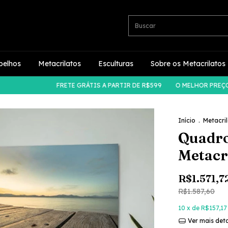
pelhos
Metacrilatos
Esculturas
Sobre os Metacrilatos
FRETE GRÁTIS A PARTIR DE R$599
O MELHOR PREÇO DO 
Início
.
Metacri
Quadro
Metacri
R$1.571,7
R$1.587,60
10
x de
R$157,17
Ver mais det