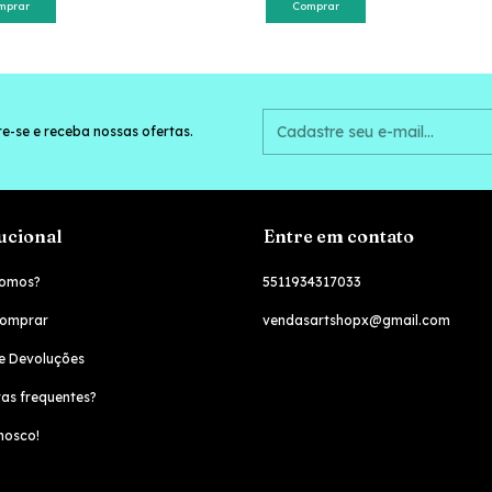
mprar
Comprar
e-se e receba nossas ofertas.
tucional
Entre em contato
omos?
5511934317033
omprar
vendasartshopx@gmail.com
e Devoluções
as frequentes?
nosco!