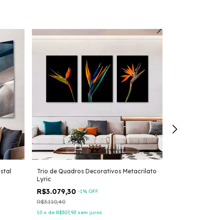
stal
Trio de Quadros Decorativos Metacrilato
Quadro Decorati
Lyric
R$1.428,84
-
R$3.079,30
-
1
% OFF
R$1.587,60
R$3.110,40
10
x
de
R$142,88
10
x
de
R$307,93
sem juros