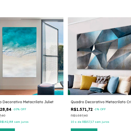
 Decorativo Metacrilato Juliet
Quadro Decorativo Metacrilato Cri
428,84
R$1.571,72
-
10
% OFF
-
1
% OFF
7,60
R$1.587,60
R$142,88
sem juros
10
x
de
R$157,17
sem juros