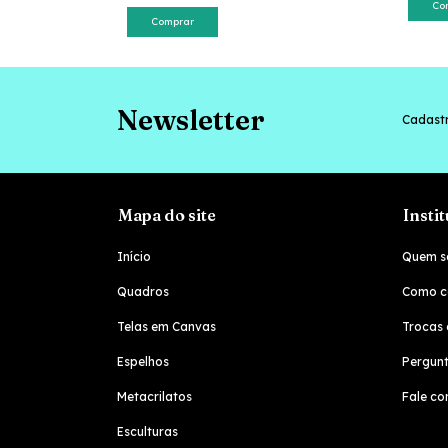
Co
Comprar
Newsletter
Cadastr
Mapa do site
Insti
Início
Quem s
Quadros
Como c
Telas em Canvas
Trocas 
Espelhos
Pergunt
Metacrilatos
Fale co
Esculturas