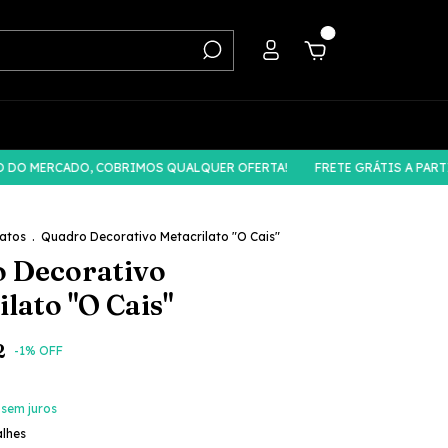
0
MERCADO, COBRIMOS QUALQUER OFERTA!
FRETE GRÁTIS A PARTIR DE
latos
.
Quadro Decorativo Metacrilato "O Cais"
 Decorativo
lato "O Cais"
2
-
1
% OFF
sem juros
alhes