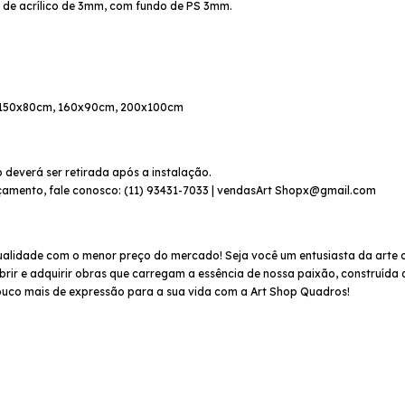
a de acrílico de 3mm, com fundo de PS 3mm.
, 150x80cm, 160x90cm, 200x100cm
 deverá ser retirada após a instalação.
çamento, fale conosco: (11) 93431-7033 | vendasArt
Shopx@gmail.com
ualidade com o menor preço do mercado! Seja você um entusiasta da arte 
rir e adquirir obras que carregam a essência de nossa paixão, construída 
uco mais de expressão para a sua vida com a Art Shop Quadros!