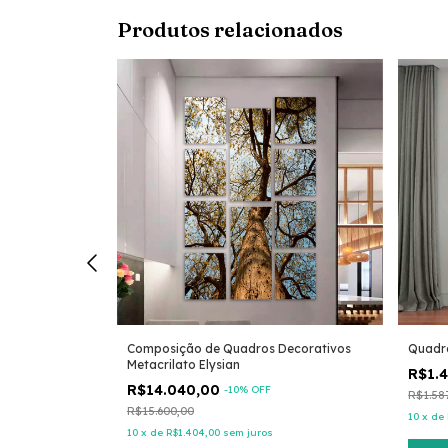
Produtos relacionados
orativos
Composição de Quadros Decorativos
Quadro
Metacrilato Elysian
R$1.
R$14.040,00
-
10
% OFF
R$1.58
R$15.600,00
10
x
de
10
x
de
R$1.404,00
sem juros