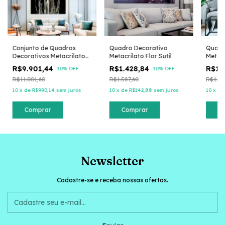
Conjunto de Quadros
Quadro Decorativo
Quadr
Decorativos Metacrilato
Metacrilato Flor Sutil
Metac
Miracle
R$9.901,44
R$1.428,84
R$1.
-
10
% OFF
-
10
% OFF
R$11.001,60
R$1.587,60
R$1.58
10
x
de
R$990,14
sem juros
10
x
de
R$142,88
sem juros
10
x
d
Comprar
Comprar
C
Newsletter
Cadastre-se e receba nossas ofertas.