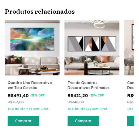
Produtos relacionados
Quadro Uno Decorativo
Trio de Quadros
Conju
em Tela Celestia
Decorativos Pirâmides
Decor
R$491,40
R$421,20
R$90
-
35
% OFF
-
35
% OFF
R$756,00
R$648,00
R$1.39
10
x
de
R$49,14
sem juros
10
x
de
R$42,12
sem juros
10
x
d
Comprar
Comprar
C