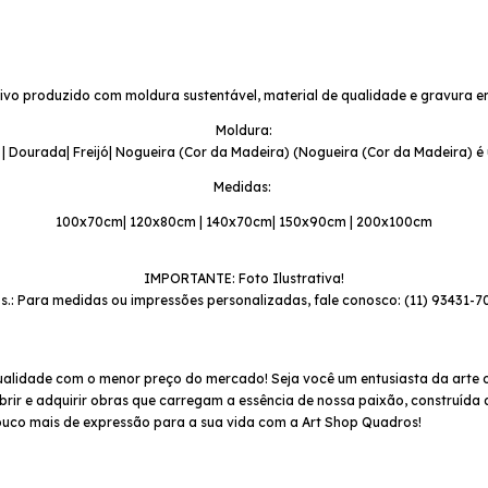
vo produzido com moldura sustentável, material de qualidade e gravura em
Moldura:
 | Dourada| Freijó| Nogueira (Cor da Madeira) (Nogueira (Cor da Madeira) 
Medidas:
100x70cm| 120x80cm | 140x70cm| 150x90cm | 200x100cm
IMPORTANTE: Foto Ilustrativa!
s.: Para medidas ou impressões personalizadas, fale conosco: (11) 93431-7
ualidade com o menor preço do mercado! Seja você um entusiasta da arte 
rir e adquirir obras que carregam a essência de nossa paixão, construída 
uco mais de expressão para a sua vida com a Art Shop Quadros!