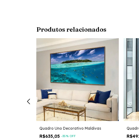
Produtos relacionados
loral
Quadro Uno Decorativo Maldivas
Quadro
R$635,05
R$49
-
35
% OFF