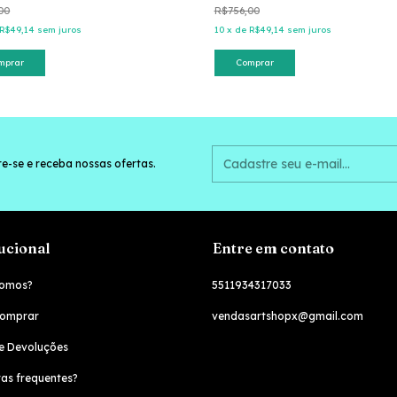
00
R$756,00
R$49,14
sem juros
10
x
de
R$49,14
sem juros
mprar
Comprar
e-se e receba nossas ofertas.
tucional
Entre em contato
omos?
5511934317033
omprar
vendasartshopx@gmail.com
e Devoluções
as frequentes?