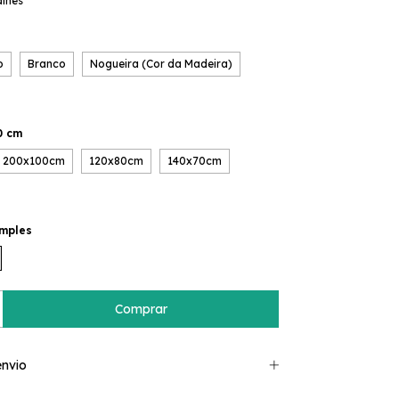
alhes
o
Branco
Nogueira (Cor da Madeira)
0 cm
200x100cm
120x80cm
140x70cm
imples
nvio