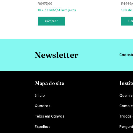
R$977,00
R$756,
10
x
de
R$63,51
sem juros
10
x
de
Comprar
Co
Newsletter
Cadastr
Mapa do site
Insti
Início
Quem s
Quadros
Como c
Telas em Canvas
Trocas 
Espelhos
Pergunt