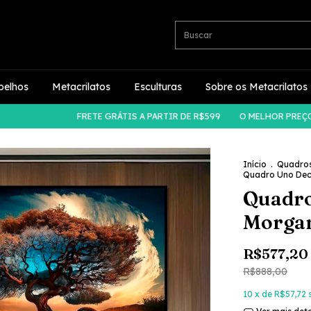
pelhos
Metacrilatos
Esculturas
Sobre os Metacrilatos
FRETE GRÁTIS A PARTIR DE R$599
O MELHOR PREÇO DO 
Início
.
Quadro
Quadro Uno Dec
Quadro
Morga
R$577,20
R$888,00
10
x de
R$57,72