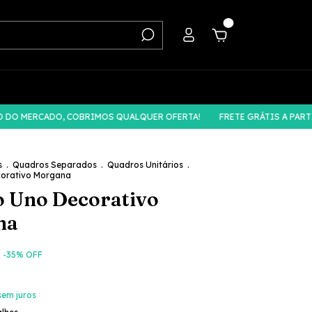
0
MERCADO, COBRIMOS QUALQUER OFERTA!
FRETE GRÁTIS A PARTIR DE
s
.
Quadros Separados
.
Quadros Unitários
.
orativo Morgana
 Uno Decorativo
na
-
35
% OFF
sem juros