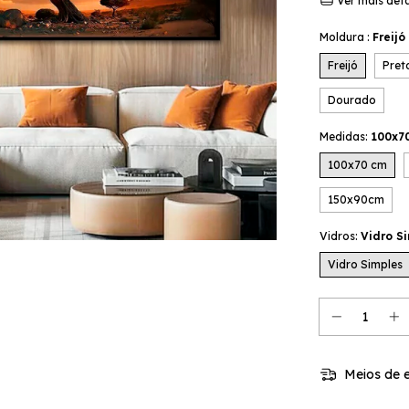
Ver mais det
Moldura :
Freijó
Freijó
Pret
Dourado
Medidas:
100x7
100x70 cm
150x90cm
Vidros:
Vidro S
Vidro Simples
Meios de e