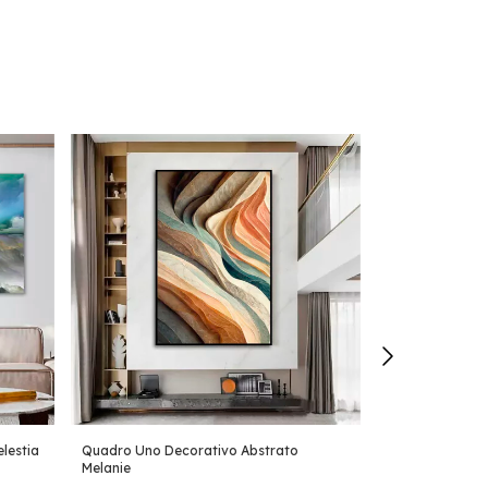
lestia
Quadro Uno Decorativo Abstrato
Quadro Uno Dec
Melanie
R$744,90
-
35