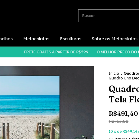
pelhos
Metacrilatos
Esculturas
Sobre os Metacrilatos
FRETE GRÁTIS A PARTIR DE R$599
O MELHOR PREÇO DO MERC
Início
.
Quadro
Quadro Uno Deco
Quadro
Tela Fl
R$491,40
R$756,00
10
x de
R$49,14