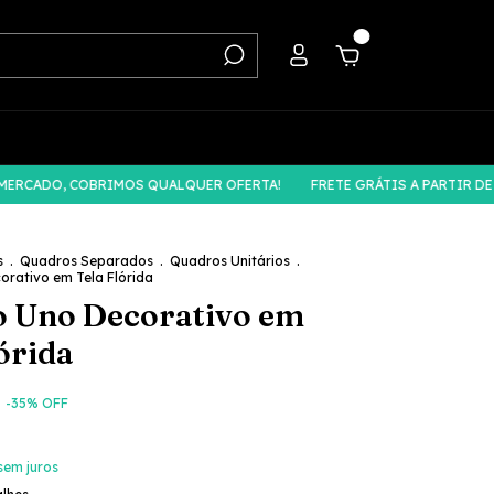
0
ADO, COBRIMOS QUALQUER OFERTA!
FRETE GRÁTIS A PARTIR DE R$59
s
.
Quadros Separados
.
Quadros Unitários
.
rativo em Tela Flórida
 Uno Decorativo em
órida
-
35
% OFF
sem juros