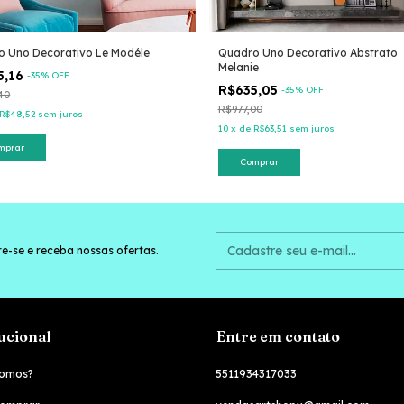
o Uno Decorativo Le Modéle
Quadro Uno Decorativo Abstrato
Melanie
5,16
-
35
% OFF
R$635,05
-
35
% OFF
40
R$977,00
R$48,52
sem juros
10
x
de
R$63,51
sem juros
mprar
Comprar
e-se e receba nossas ofertas.
tucional
Entre em contato
omos?
5511934317033