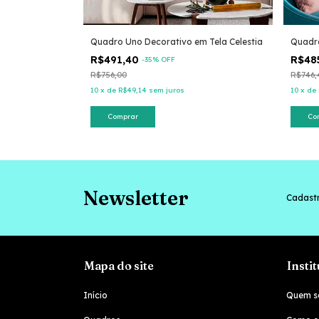
n
Quadro Uno Decorativo em Tela Celestia
Quadr
R$491,40
R$48
-
35
% OFF
R$756,00
R$746,
10
x
de
R$49,14
sem juros
10
x
de
Comprar
Co
Newsletter
Cadastr
Mapa do site
Insti
Início
Quem s