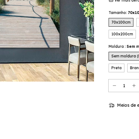
Ver mais det
Tamanho:
70x1
70x100cm
100x200cm
Moldura :
Sem m
Sem moldura 
Preta
Bran
Meios de e