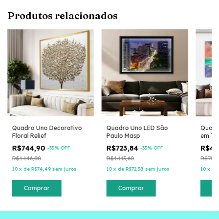
Produtos relacionados
Quadro Uno Decorativo
Quadro Uno LED São
Quadr
Floral Relief
Paulo Masp
em Tel
R$744,90
R$723,84
R$49
-
35
% OFF
-
35
% OFF
R$1.146,00
R$1.113,60
R$756
10
x
de
R$74,49
sem juros
10
x
de
R$72,38
sem juros
10
x
d
Comprar
Comprar
C