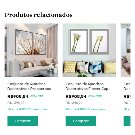
Produtos relacionados
Conjunto de Quadros
Conjunto de Quadros
Conju
Decorativos Prosperous
Decorativos Flower Cup
Decor
Milk
R$908,84
R$908,84
R$90
-
35
% OFF
-
35
% OFF
R$1.398,22
R$1.398,22
R$1.39
10
x
de
R$90,88
sem juros
10
x
de
R$90,88
sem juros
10
x
d
Comprar
Comprar
C