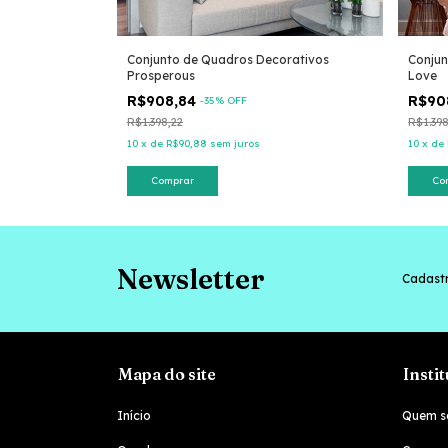
rativos Winter
Conjunto de Quadros Decorativos
Conjun
Prosperous
Love
R$908,84
R$90
-
35
% OFF
R$1.398,22
R$1.398
10
x
de
R$90,88
sem juros
10
x
de
Comprar
Co
Newsletter
Cadastr
Mapa do site
Insti
Início
Quem s