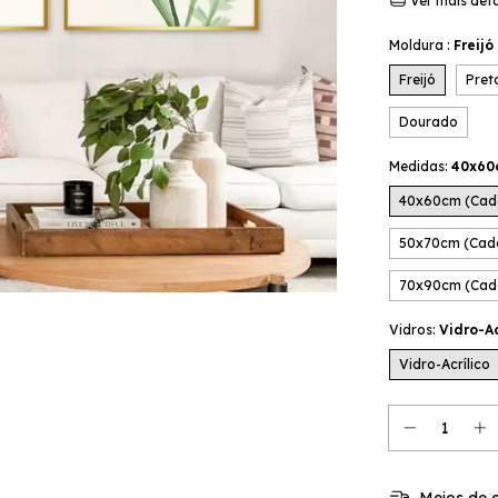
Ver mais det
Moldura :
Freijó
Freijó
Pret
Dourado
Medidas:
40x60
40x60cm (Cad
50x70cm (Cad
70x90cm (Cad
Vidros:
Vidro-Ac
Vidro-Acrílico