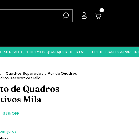
0
CADO, COBRIMOS QUALQUER OFERTA!
FRETE GRÁTIS A PARTIR DE R$
s
.
Quadros Separados
.
Par de Quadros
.
dros Decorativos Mila
to de Quadros
tivos Mila
-
35
% OFF
sem juros