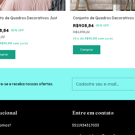
to de Quadros Decorativos Just
Conjunto de Quadros Decorativos
R$908,84
-
35
% OFF
8,84
-
35
% OFF
R$1.398,22
,22
10
x
de
R$90,88
sem juros
R$90,88
sem juros
Comprar
mprar
e-se e receba nossas ofertas.
tucional
Entre em contato
omos?
5511934317033