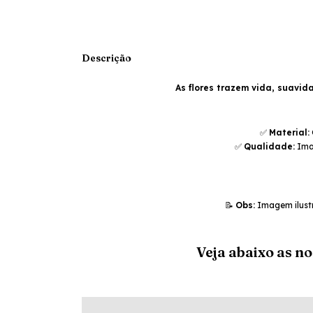
Descrição
As flores trazem vida, suavi
✅
Material:
✅
Qualidade:
Imag
📝
Obs:
Imagem ilustr
Veja abaixo as n