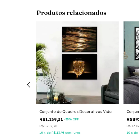
Produtos relacionados
orativos
Conjunto de Quadros Decorativos Vida
Conjun
R$1.139,31
R$89
-
35
% OFF
R$1.752,78
R$1.373
10
x
de
R$113,93
sem juros
10
x
de