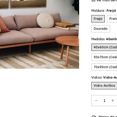
Ver mais det
Moldura :
Freijó
Freijó
Pret
Dourado
Medidas:
40x60
40x60cm (Cad
50x70cm (Cad
70x90cm (Cad
Vidros:
Vidro-Ac
Vidro-Acrílico