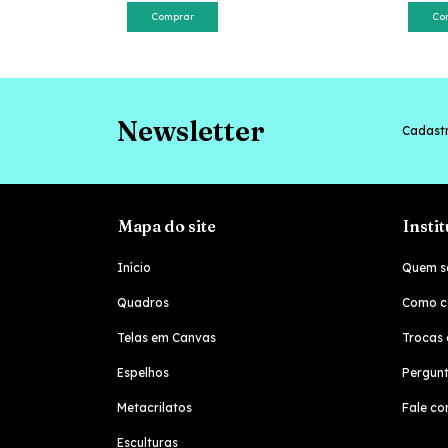
Comprar
Co
Newsletter
Cadastr
Mapa do site
Insti
Início
Quem s
Quadros
Como c
Telas em Canvas
Trocas 
Espelhos
Pergunt
Metacrilatos
Fale co
Esculturas