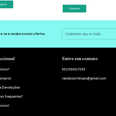
mprar
Comprar
e-se e receba nossas ofertas.
tucional
Entre em contato
omos?
5511934317033
omprar
vendasartshopx@gmail.com
e Devoluções
as frequentes?
nosco!