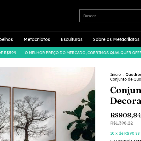
pelhos
Metacrilatos
Esculturas
Sobre os Metacrilatos
99
O MELHOR PREÇO DO MERCADO, COBRIMOS QUALQUER OFERTA!
Início
.
Quadro
Conjunto de Qua
Conjun
Decora
R$908,8
R$1.398,22
10
x de
R$90,88