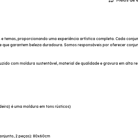
Meios de e
s e temas, proporcionando uma experiência artística completa. Cada conj
ade que garantem beleza duradoura. Somos responsáveis por oferecer conj
do com moldura sustentável, material de qualidade e gravura em alta re
eira) é uma moldura em tons rústicos)
conjunto, 2 peças): 80x60cm