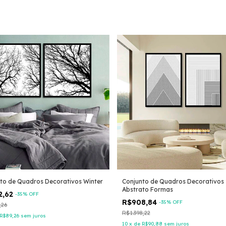
to de Quadros Decorativos Winter
Conjunto de Quadros Decorativos
Abstrato Formas
2,62
-
35
% OFF
R$908,84
-
35
% OFF
,26
R$1.398,22
R$89,26
sem juros
10
x
de
R$90,88
sem juros