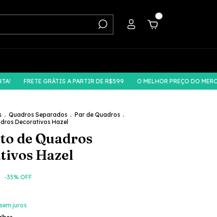
0
FRETE GRÁTIS A PARTIR DE R$599
O MELHOR PREÇO DO MERCADO, 
s
.
Quadros Separados
.
Par de Quadros
.
dros Decorativos Hazel
to de Quadros
tivos Hazel
4
-
35
% OFF
sem juros