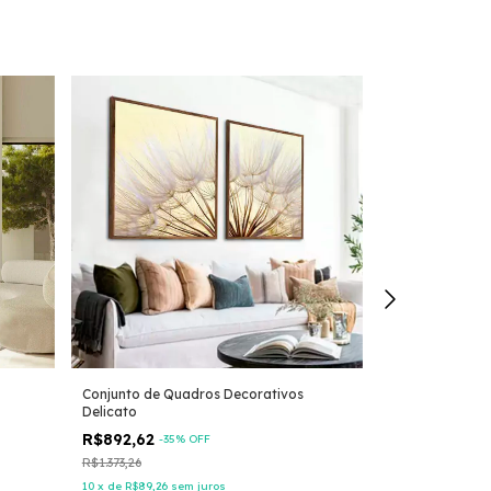
Conjunto de Quadros Decorativos
Conjunto de Qu
Delicato
Wonder
R$892,62
R$1.785,23
-
35
% OFF
-
3
R$1.373,26
R$2.746,51
10
x
de
R$89,26
sem juros
10
x
de
R$178,52
s