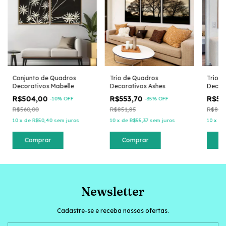
Conjunto de Quadros
Trio de Quadros
Trio 
Decorativos Mabelle
Decorativos Ashes
Decor
R$504,00
R$553,70
R$55
-
10
% OFF
-
35
% OFF
R$560,00
R$851,85
R$851
10
x
de
R$50,40
sem juros
10
x
de
R$55,37
sem juros
10
x
d
Comprar
Comprar
C
Newsletter
Cadastre-se e receba nossas ofertas.